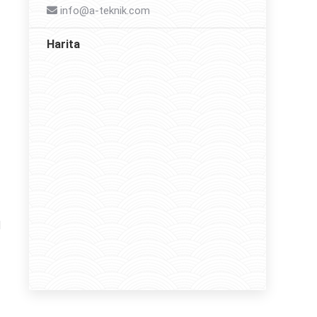
info@a-teknik.com
Harita
l