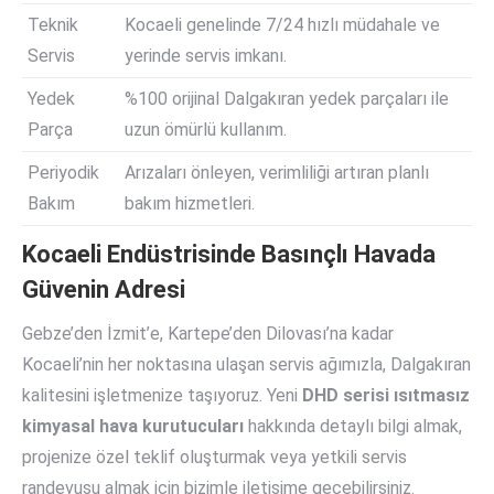
Teknik
Kocaeli genelinde 7/24 hızlı müdahale ve
Servis
yerinde servis imkanı.
Yedek
%100 orijinal Dalgakıran yedek parçaları ile
Parça
uzun ömürlü kullanım.
Periyodik
Arızaları önleyen, verimliliği artıran planlı
Bakım
bakım hizmetleri.
Kocaeli Endüstrisinde Basınçlı Havada
Güvenin Adresi
Gebze’den İzmit’e, Kartepe’den Dilovası’na kadar
Kocaeli’nin her noktasına ulaşan servis ağımızla, Dalgakıran
kalitesini işletmenize taşıyoruz. Yeni
DHD serisi ısıtmasız
kimyasal hava kurutucuları
hakkında detaylı bilgi almak,
projenize özel teklif oluşturmak veya yetkili servis
randevusu almak için bizimle iletişime geçebilirsiniz.