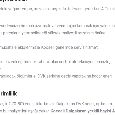
deki yoğun tempo, arızalara karşı sıfır tolerans gerektirir. A Tekni
örlerinizin ömrünü uzatmak ve verimliliğini korumak için yalnızca
lit parçaların yaratabileceği yüksek maliyetli arızaların önüne
 müdahale ekiplerimizle Kocaeli genelinde servis hizmeti
n düzenli eğitimlere tabi tutulan sertifikalı teknisyenlerimizle,
z.
pılacak ölçümlerle, DVK serisine geçiş yaparak ne kadar enerji
imlilik
şık %70-80’i enerji tüketimidir. Dalgakıran DVK serisi, optimum
e bu maliyetleri aşağı çeker.
Kocaeli Dalgakıran yetkili bayisi A