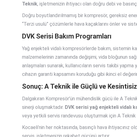
Teknik
, işletmenizin ihtiyacı olan doğru debi ve basın
Doğru boyutlandırılmamış bir kompresör, gereksiz enerj
“Terzi usulü” çözümlerle hava kaçaklarını önler ve sist
DVK Serisi Bakım Programları
Yağ enjekteli vidalı kompresörlerde bakım, sistemin kalbi
malzemelerinin zamanında değişimi, vida bloğunun sağlığ
anlaşmaları sunarak, kullanıcıların servis takibi yapma 
cihazın garanti kapsamını koruduğu gibi ikinci el değerini
Sonuç: A Teknik ile Güçlü ve Kesintisi
Dalgakıran Kompresör’ün mühendislik gücü ile A Teknik’i
sinerji oluşmaktadır.
DVK serisi yağ enjekteli vidalı
veya yetkili servis randevusu oluşturmak için A Teknik il
Kocaeli’nin her noktasında, basınçlı hava ihtiyacınız
servis, işletmenizin rekabet gücünü artırır.