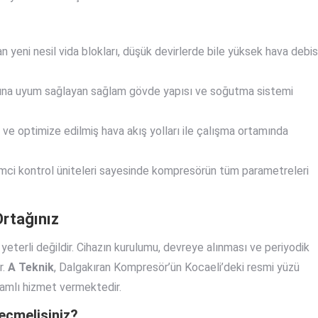
n yeni nesil vida blokları, düşük devirlerde bile yüksek hava debis
rına uyum sağlayan sağlam gövde yapısı ve soğutma sistemi
ve optimize edilmiş hava akış yolları ile çalışma ortamında
emci kontrol üniteleri sayesinde kompresörün tüm parametreleri
Ortağınız
eterli değildir. Cihazın kurulumu, devreye alınması ve periyodik
r.
A Teknik
, Dalgakıran Kompresör’ün Kocaeli’deki resmi yüzü
samlı hizmet vermektedir.
Seçmelisiniz?