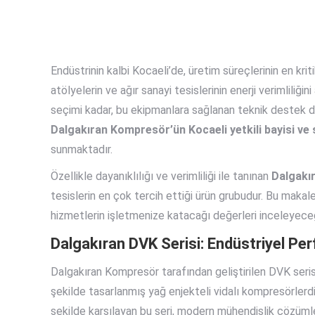
Endüstrinin kalbi Kocaeli’de, üretim süreçlerinin en kriti
atölyelerin ve ağır sanayi tesislerinin enerji verimliliğ
seçimi kadar, bu ekipmanlara sağlanan teknik destek d
Dalgakıran Kompresör’ün Kocaeli yetkili bayisi ve 
sunmaktadır.
Özellikle dayanıklılığı ve verimliliği ile tanınan
Dalgakır
tesislerin en çok tercih ettiği ürün grubudur. Bu makal
hizmetlerin işletmenize katacağı değerleri inceleyece
Dalgakıran DVK Serisi: Endüstriyel P
Dalgakıran Kompresör tarafından geliştirilen DVK ser
şekilde tasarlanmış yağ enjekteli vidalı kompresörlerdi
şekilde karşılayan bu seri, modern mühendislik çözümle