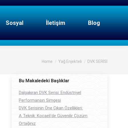
Sosyal
İletişim
Blog
You are here:
Home
Yağ Enjekteli
DVK SERİSİ
Bu Makaledeki Başlıklar
Dalgakıran DVK Serisi: Endüstriyel
Performansın Simgesi
DVK Serisinin Öne Çıkan Özellikleri:
A Teknik: Kocaeli’de Güvenilir Çözüm
Ortağınız