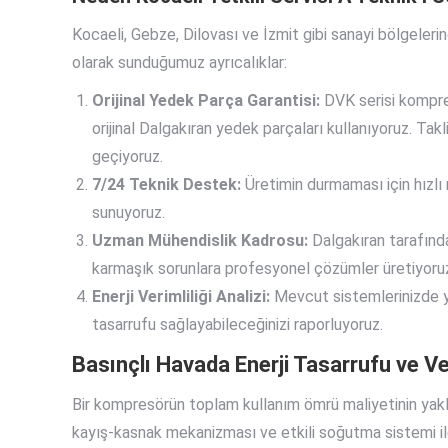
Kocaeli, Gebze, Dilovası ve İzmit gibi sanayi bölgelerin
olarak sunduğumuz ayrıcalıklar:
Orijinal Yedek Parça Garantisi:
DVK serisi kompres
orijinal Dalgakıran yedek parçaları kullanıyoruz. Tak
geçiyoruz.
7/24 Teknik Destek:
Üretimin durmaması için hızlı
sunuyoruz.
Uzman Mühendislik Kadrosu:
Dalgakıran tarafında
karmaşık sorunlara profesyonel çözümler üretiyoru
Enerji Verimliliği Analizi:
Mevcut sistemlerinizde ya
tasarrufu sağlayabileceğinizi raporluyoruz.
Basınçlı Havada Enerji Tasarrufu ve Ver
Bir kompresörün toplam kullanım ömrü maliyetinin yakla
kayış-kasnak mekanizması ve etkili soğutma sistemi il