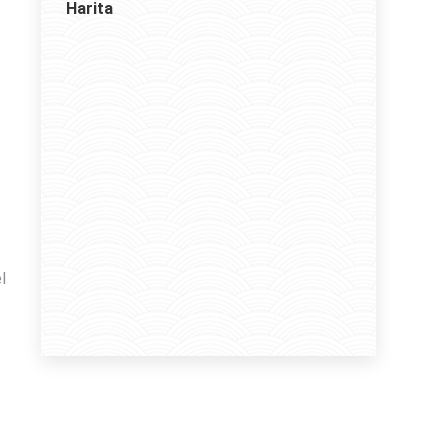
Harita
l