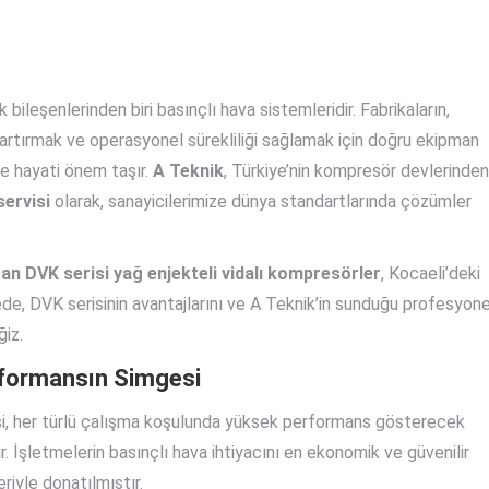
k bileşenlerinden biri basınçlı hava sistemleridir. Fabrikaların,
ini artırmak ve operasyonel sürekliliği sağlamak için doğru ekipman
e hayati önem taşır.
A Teknik
, Türkiye’nin kompresör devlerinden
servisi
olarak, sanayicilerimize dünya standartlarında çözümler
an DVK serisi yağ enjekteli vidalı kompresörler
, Kocaeli’deki
ede, DVK serisinin avantajlarını ve A Teknik’in sunduğu profesyone
ğiz.
erformansın Simgesi
isi, her türlü çalışma koşulunda yüksek performans gösterecek
r. İşletmelerin basınçlı hava ihtiyacını en ekonomik ve güvenilir
riyle donatılmıştır.