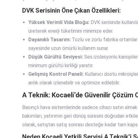
DVK Serisinin Öne Çıkan Özellikleri:
Yüksek Verimli Vida Bloğu:
DVK serisinde kullanıla
üreterek enerji tüketimini minimize eder.
Dayanıklı Tasarım:
Tozlu ve zorlu fabrika ortamla
sayesinde uzun ömürlü kullanım sunar.
Düşük Gürültü Seviyesi:
Ses izolasyonlu kanopiler 
minimum gürültü kirliliği yaratır.
Gelişmiş Kontrol Paneli:
Kullanıcı dostu mikroişl
anlık olarak izlenebilir ve optimize edilebilir.
A Teknik: Kocaeli’de Güvenilir Çözüm 
Basınçlı hava sistemlerinde sadece cihazı satın almak y
bakımları, yatırımın geri dönüş süresini doğrudan etkile
olarak, satıştan satış sonrası desteğe kadar tam kap
Neden Kocaeli Yetkili Servisi A Teknik’i 