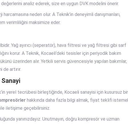
ç değerlerini analiz ederek, size en uygun DVK modelini önerir.
i harcamasına neden olur. A Teknik’in deneyimli danışmanları,
em verimliliğini maksimize eder.
dir. Yağ ayırıcı (seperatör), hava filtresi ve yağ filtresi gibi sarf
ını korur. A Teknik, Kocaeli’deki tesisler için periyodik bakım
yükünü üzerinden alır. Yetkili servis güvencesiyle yapılan bakımlar,
 de artırır.
z Sanayi
n yerel tecrübesi birleştiğinde, Kocaeli sanayisi için kusursuz bir
 kompresörler
hakkında daha fazla bilgi almak, fiyat teklifi isteme
e iletişime geçebilirsiniz.
 olduğunda yanınızdayız. Unutmayın, doğru kompresör ve uzman